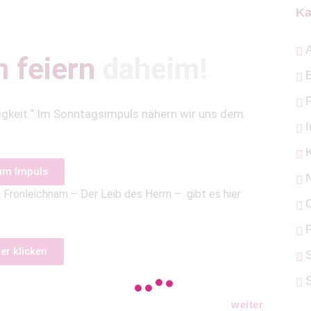
Ka
A
 feiern
daheim!
Ewigkeit.“ Im Sonntagsimpuls nähern wir uns dem
um Impuls
Fronleichnam – Der Leib des Herrn – gibt es hier
O
P
er klicken
S
weiter