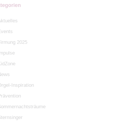
tegorien
ktuelles
Events
Firmung 2025
Impulse
KidZone
News
rgel-Inspiration
rävention
Sommernachtsträume
ternsinger