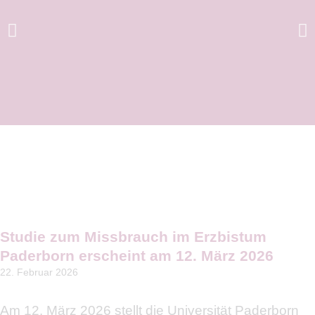
Das Finale Bild im
Immobilienprozess
Auf der Plenums- und Abschlussveranstaltung des
Immobilienprozesses wurde das Finale Bild präsentiert. Dieses
wurde von den Gremien im Pastoralen Raum zuvor
Studie zum Missbrauch im Erzbistum
beschlossen. Die Präsentation des Veranstaltung finden Sie
Paderborn erscheint am 12. März 2026
hier ...
22. Februar 2026
Präsentation vom 25. Juni 2026
Am 12. März 2026 stellt die Universität Paderborn